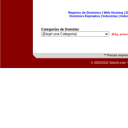
Registro de Dominios
|
Web Hosting
|
D
Dominios Expirados
|
Industrias
|
Indu
Categorías de Dominio:
[Pág. princi
** Precios expre
© 2002/2022 Solo10.com