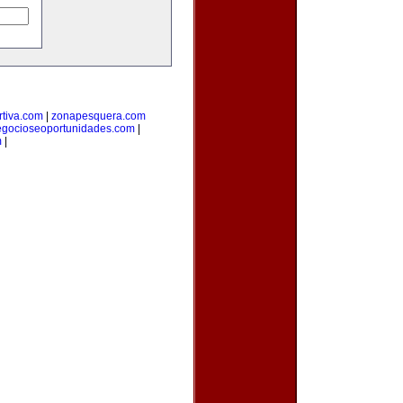
tiva.com
|
zonapesquera.com
egocioseoportunidades.com
|
m
|