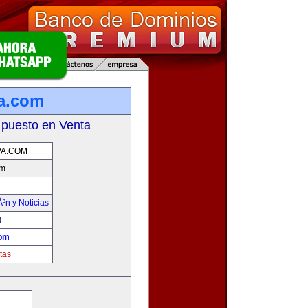
a.com
 puesto en Venta
VA.COM
om
Ã³n y Noticias
!
com
tas