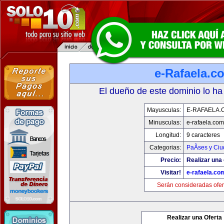
e-Rafaela.c
El dueño de este dominio lo ha
Mayusculas:
E-RAFAELA.
Minusculas:
e-rafaela.com
Longitud:
9 caracteres
Categorias:
PaÃ­ses y Ci
Precio:
Realizar una 
Visitar!
e-rafaela.co
Serán consideradas ofer
Realizar una Oferta