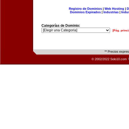
Registro de Dominios
|
Web Hosting
|
D
Dominios Expirados
|
Industrias
|
Indu
Categorías de Dominio:
[Pág. princi
** Precios expre
© 2002/2022 Solo10.com