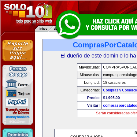
ComprasPorCatal
El dueño de este dominio lo ha
Mayusculas:
COMPRASPORCAT
Minusculas:
comprasporcatalog
Longitud:
18 caracteres
Categorias:
Compras y Comercio
Precio:
$1,995.00
Visitar!
comprasporcatalo
Serán consideradas ofer
R