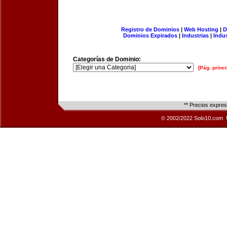
Registro de Dominios
|
Web Hosting
|
D
Dominios Expirados
|
Industrias
|
Indu
Categorías de Dominio:
[Pág. princi
** Precios expre
© 2002/2022 Solo10.com