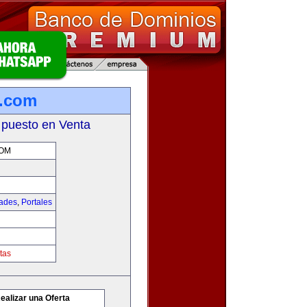
s.com
 puesto en Venta
COM
dades
,
Portales
tas
ealizar una Oferta