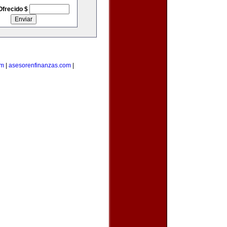
Ofrecido $
om
|
asesorenfinanzas.com
|