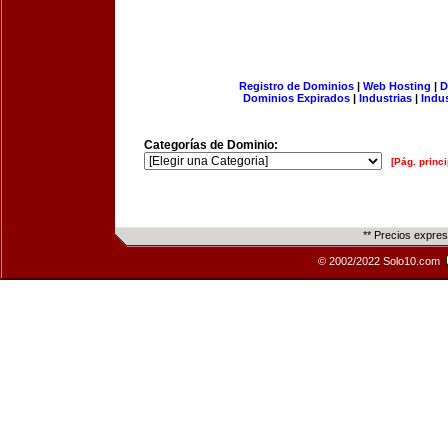
Registro de Dominios
|
Web Hosting
|
D
Dominios Expirados
|
Industrias
|
Indu
Categorías de Dominio:
[Pág. princi
** Precios expre
© 2002/2022 Solo10.com