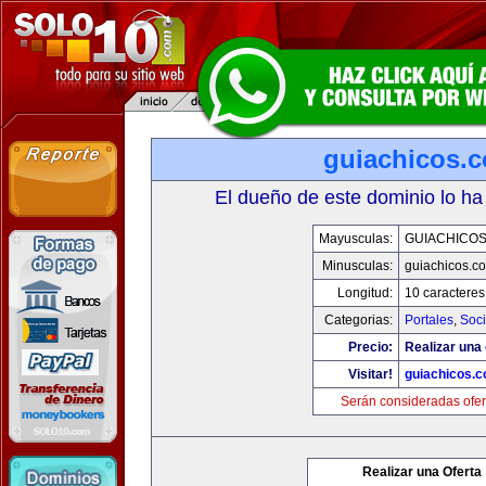
guiachicos.
El dueño de este dominio lo ha
Mayusculas:
GUIACHICO
Minusculas:
guiachicos.c
Longitud:
10 caracteres
Categorias:
Portales
,
Soc
Precio:
Realizar una 
Visitar!
guiachicos.
Serán consideradas ofer
Realizar una Oferta