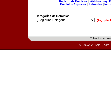
Registro de Dominios
|
Web Hosting
|
D
Dominios Expirados
|
Industrias
|
Indu
Categorías de Dominio:
[Pág. princi
** Precios expre
© 2002/2022 Solo10.com