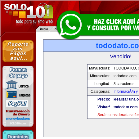
tododato.c
Vendido!
Mayusculas:
TODODATO.C
Minusculas:
tododato.com
Longitud:
8 caracteres
Categorias:
InformaciÃ³n y 
Precio:
Realizar una o
Visitar!
tododato.com
Serán consideradas ofer