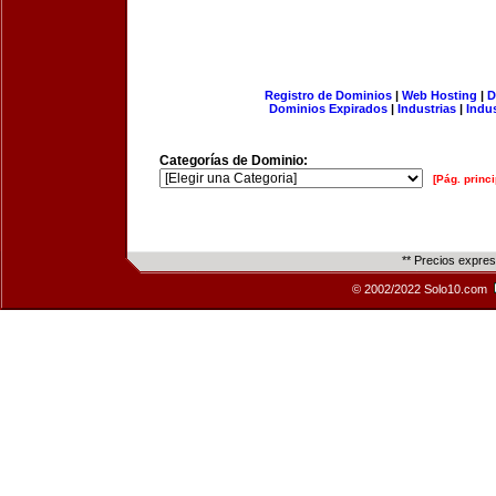
Registro de Dominios
|
Web Hosting
|
D
Dominios Expirados
|
Industrias
|
Indu
Categorías de Dominio:
[Pág. princi
** Precios expre
© 2002/2022 Solo10.com