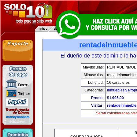
rentadeinmuebl
El dueño de este dominio lo ha
Mayusculas:
RENTADEINMUE
Minusculas:
rentadeinmueble
Longitud:
16 caracteres
Categorias:
Inmuebles y Prop
Precio:
$1,995.00
Visitar!
rentadeinmueble
Serán consideradas ofer
R