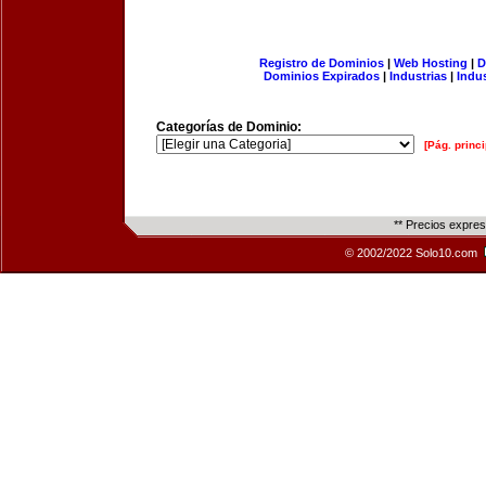
Registro de Dominios
|
Web Hosting
|
D
Dominios Expirados
|
Industrias
|
Indu
Categorías de Dominio:
[Pág. princi
** Precios expre
© 2002/2022 Solo10.com