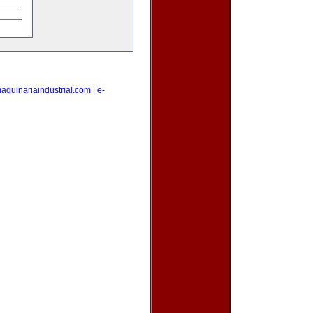
aquinariaindustrial.com
|
e-