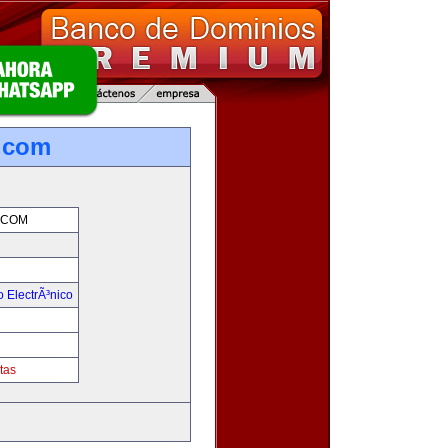
.com
.COM
 ElectrÃ³nico
tas