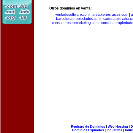
Otros dominios en venta:
ventadesoftware.com
|
areabienesraices.com
|
a
barcelonapropiedades.com
|
cadenasdevalor.c
consultoresenmarketing.com
|
cordobapropiedad
Registro de Dominios
|
Web Hosting
|
D
Dominios Expirados
|
Industrias
|
Indu