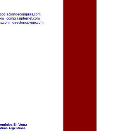
sociaciondecompras.com
|
om
|
comprasinternet.com
|
es.com
|
directoriopyme.com
|
ominios En Venta
strias Argentinas