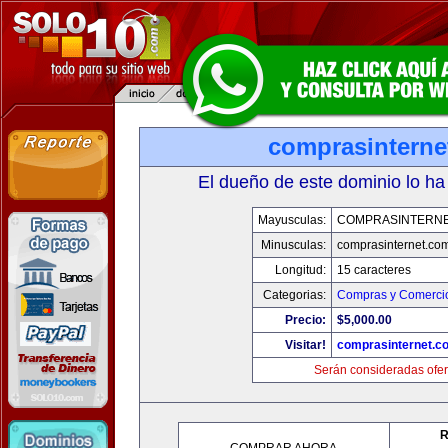
comprasinterne
El dueño de este dominio lo ha
Mayusculas:
COMPRASINTERNE
Minusculas:
comprasinternet.co
Longitud:
15 caracteres
Categorias:
Compras y Comercio
Precio:
$5,000.00
Visitar!
comprasinternet.c
Serán consideradas ofer
R