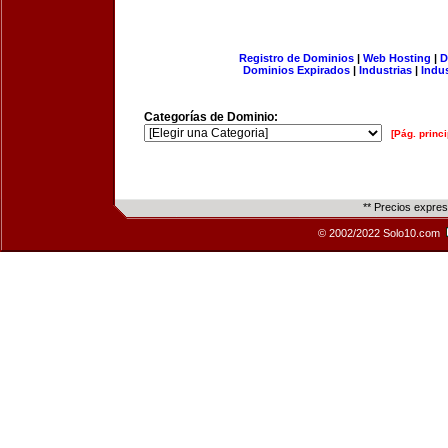
Registro de Dominios
|
Web Hosting
|
D
Dominios Expirados
|
Industrias
|
Indu
Categorías de Dominio:
[Pág. princi
** Precios expre
© 2002/2022 Solo10.com