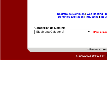
Registro de Dominios
|
Web Hosting
|
D
Dominios Expirados
|
Industrias
|
Indu
Categorías de Dominio:
[Pág. princi
** Precios expre
© 2002/2022 Solo10.com