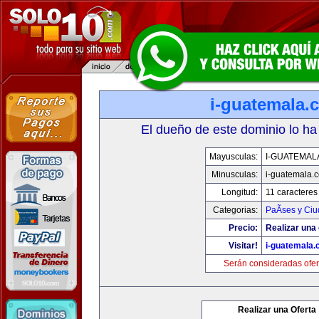
i-guatemala.
El dueño de este dominio lo ha
Mayusculas:
I-GUATEMAL
Minusculas:
i-guatemala.
Longitud:
11 caracteres
Categorias:
PaÃ­ses y Ci
Precio:
Realizar una 
Visitar!
i-guatemala
Serán consideradas ofer
Realizar una Oferta