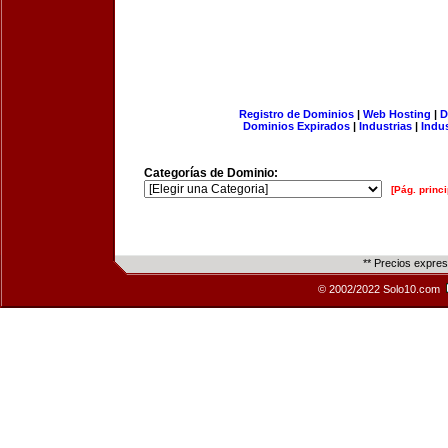
Registro de Dominios
|
Web Hosting
|
D
Dominios Expirados
|
Industrias
|
Indu
Categorías de Dominio:
[Pág. princi
** Precios expre
© 2002/2022 Solo10.com