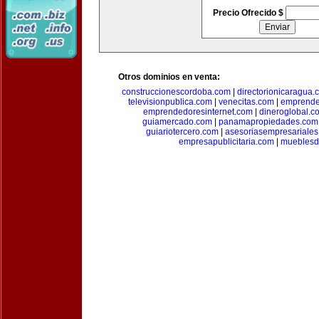
Precio Ofrecido $
Otros dominios en venta:
construccionescordoba.com
|
directorionicaragua.
televisionpublica.com
|
venecitas.com
|
emprende
emprendedoresinternet.com
|
dineroglobal.c
guiamercado.com
|
panamapropiedades.com
guiariotercero.com
|
asesoriasempresariale
empresapublicitaria.com
|
mueblesd