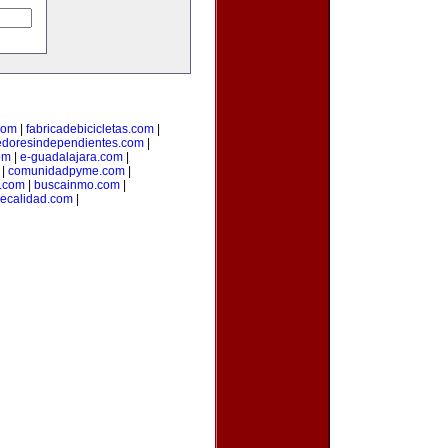
com
|
fabricadebicicletas.com
|
doresindependientes.com
|
om
|
e-guadalajara.com
|
|
comunidadpyme.com
|
s.com
|
buscainmo.com
|
ecalidad.com
|