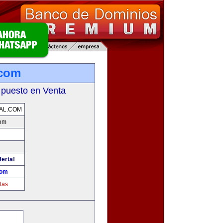
.com
 puesto en Venta
AL.COM
com
ferta!
com
tas