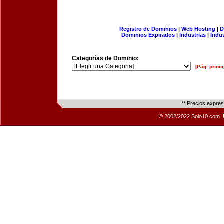
Registro de Dominios
|
Web Hosting
|
D
Dominios Expirados
|
Industrias
|
Indu
Categorías de Dominio:
[Pág. princi
** Precios expre
© 2002/2022 Solo10.com