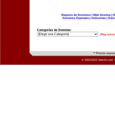
Registro de Dominios
|
Web Hosting
|
D
Dominios Expirados
|
Industrias
|
Indu
Categorías de Dominio:
[Pág. princi
** Precios expre
© 2002/2022 Solo10.com