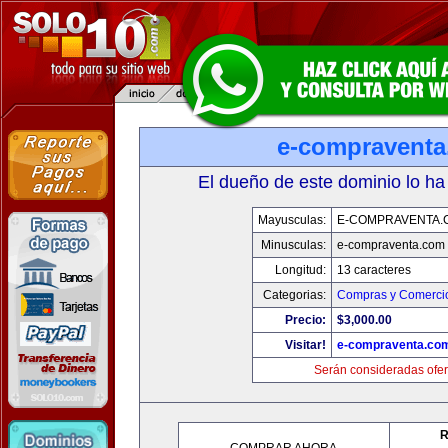
e-compravent
El dueño de este dominio lo ha
Mayusculas:
E-COMPRAVENTA.
Minusculas:
e-compraventa.com
Longitud:
13 caracteres
Categorias:
Compras y Comercio
Precio:
$3,000.00
Visitar!
e-compraventa.co
Serán consideradas ofer
R