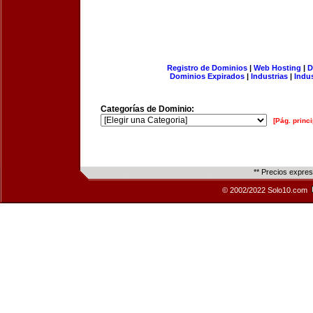
Registro de Dominios
|
Web Hosting
|
D
Dominios Expirados
|
Industrias
|
Indu
Categorías de Dominio:
[Pág. princi
** Precios expre
© 2002/2022 Solo10.com