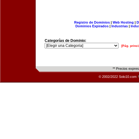
Registro de Dominios
|
Web Hosting
|
D
Dominios Expirados
|
Industrias
|
Indu
Categorías de Dominio:
[Pág. princi
** Precios expre
© 2002/2022 Solo10.com