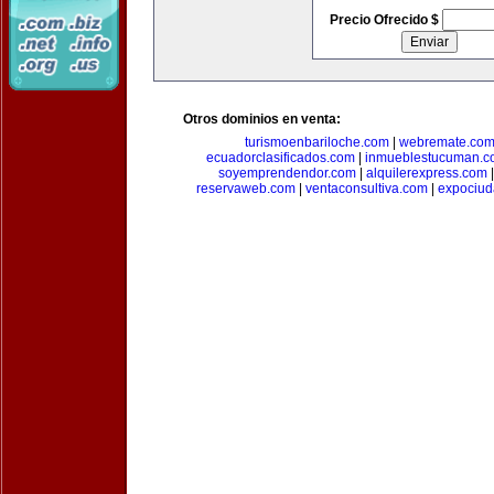
Precio Ofrecido $
Otros dominios en venta:
turismoenbariloche.com
|
webremate.co
ecuadorclasificados.com
|
inmueblestucuman.c
soyemprendendor.com
|
alquilerexpress.com
reservaweb.com
|
ventaconsultiva.com
|
expociud