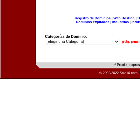
Registro de Dominios
|
Web Hosting
|
D
Dominios Expirados
|
Industrias
|
Indu
Categorías de Dominio:
[Pág. princi
** Precios expre
© 2002/2022 Solo10.com