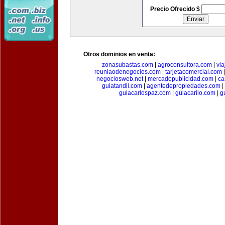
Precio Ofrecido $
Otros dominios en venta:
zonasubastas.com
|
agroconsultora.com
|
vi
reuniaodenegocios.com
|
tarjetacomercial.com
negociosweb.net
|
mercadopublicidad.com
|
ca
guiatandil.com
|
agentedepropiedades.com
|
guiacarlospaz.com
|
guiacarilo.com
|
g