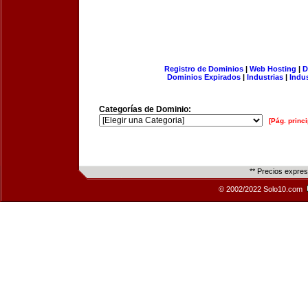
Registro de Dominios
|
Web Hosting
|
D
Dominios Expirados
|
Industrias
|
Indu
Categorías de Dominio:
[Pág. princi
** Precios expre
© 2002/2022 Solo10.com