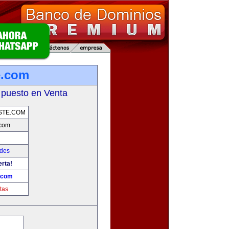
e.com
 puesto en Venta
STE.COM
.com
ades
erta!
.com
tas