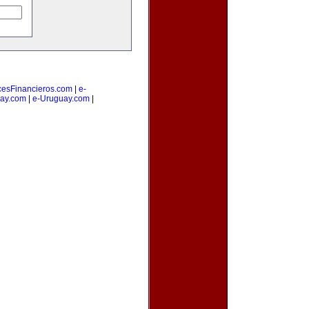
cesFinancieros.com
|
e-
ay.com
|
e-Uruguay.com
|