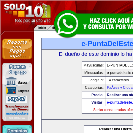
e-PuntaDelEst
El dueño de este dominio lo ha
Mayusculas:
E-PUNTADELE
Minusculas:
e-puntadeleste
Longitud:
14 caracteres
Categorias:
PaÃ­ses y Ciud
Precio:
Realizar una of
Visitar!
e-puntadeleste
Serán consideradas ofer
Realizar una Oferta