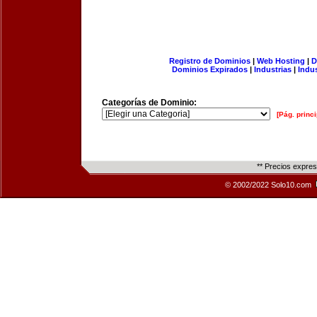
Registro de Dominios
|
Web Hosting
|
D
Dominios Expirados
|
Industrias
|
Indu
Categorías de Dominio:
[Pág. princi
** Precios expre
© 2002/2022 Solo10.com