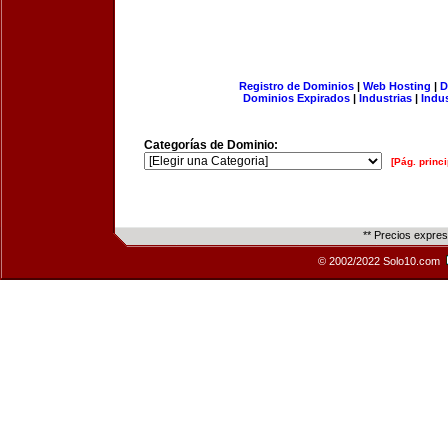
Registro de Dominios
|
Web Hosting
|
D
Dominios Expirados
|
Industrias
|
Indu
Categorías de Dominio:
[Pág. princi
** Precios expre
© 2002/2022 Solo10.com