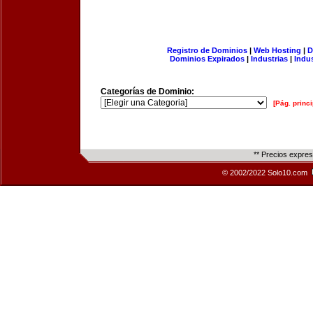
Registro de Dominios
|
Web Hosting
|
D
Dominios Expirados
|
Industrias
|
Indu
Categorías de Dominio:
[Pág. princi
** Precios expre
© 2002/2022 Solo10.com