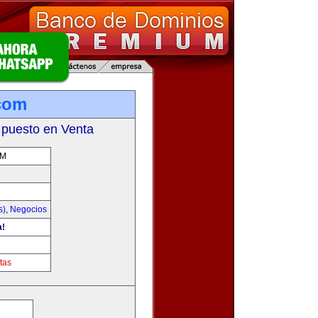
com
 puesto en Venta
OM
s)
,
Negocios
a!
tas