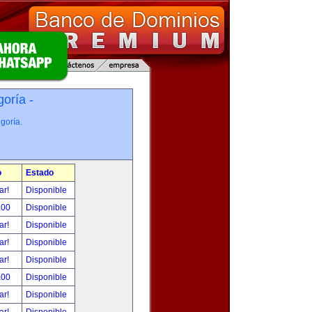
oría -
goría.
o
Estado
ar!
Disponible
.00
Disponible
ar!
Disponible
ar!
Disponible
ar!
Disponible
.00
Disponible
ar!
Disponible